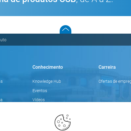
duto
Conhecimento
Carreira
as
Knowledge Hub
Ofertas de empre
Eventos
ca
Vídeos
Tópicos de foco
Blogue
Formações