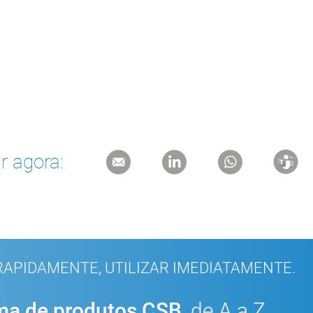
r agora:
APIDAMENTE, UTILIZAR IMEDIATAMENTE.
a de produtos CSB
, de A a Z.