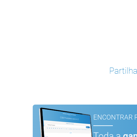
Partilha
ENCONTRAR R
Toda a
gam