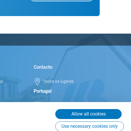
Contacto
go
Todos os lugares
Portugal
info.pt@csb.com
+351 252 166 942
Allow all cookies
CSB-System S.r.l. Sucursal em
Use necessary cookies only
Portugal