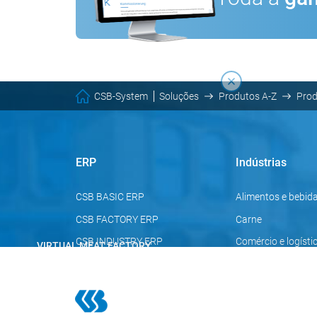
CSB-System
Soluções
Produtos A-Z
Pro
ERP
Indústrias
CSB BASIC ERP
Alimentos e bebid
CSB FACTORY ERP
Carne
CSB INDUSTRY ERP
Comércio e logísti
VIRTUAL MEAT FACTORY
Processos de
melhores práticas