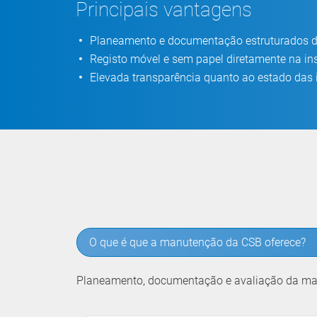
Principais vantagens
Planeamento e documentação estruturados 
Registo móvel e sem papel diretamente na in
Elevada transparência quanto ao estado das 
O que é que a manutenção da CSB oferece?
Planeamento, documentação e avaliação da ma