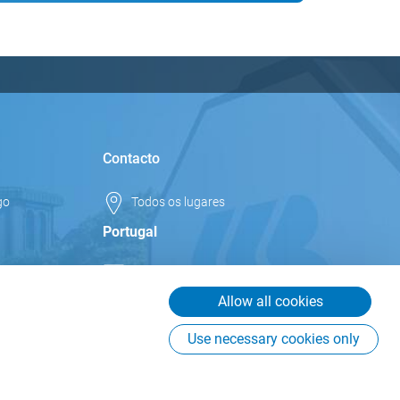
Contacto
go
Todos os lugares
Portugal
info.pt@csb.com
+351 252 166 942
Allow all cookies
CSB-System S.r.l. Sucursal em
Use necessary cookies only
Portugal
Rua Joaquim de Sá Leonardo
637