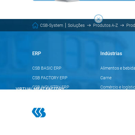
CSB-System
Soluções
Produtos A-Z
Pro
ERP
Indústrias
CSB BASIC ERP
Alimentos e bebid
CSB FACTORY ERP
Carne
CSB INDUSTRY ERP
Comércio e logísti
VIRTUAL MEAT FACTORY
Processos de
melhores práticas
na indústria da