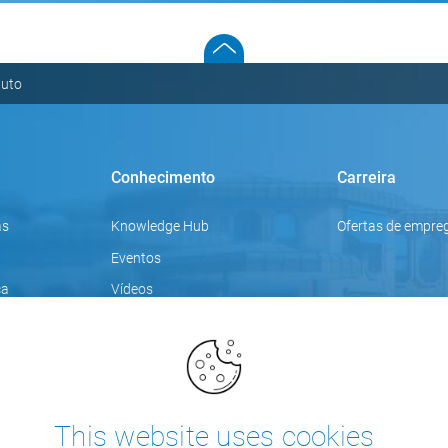
duto
Conhecimento
Carreira
as
Knowledge Hub
Ofertas de empre
Eventos
ca
Vídeos
Tópicos de foco
Blogue
Formações
This website uses cookies