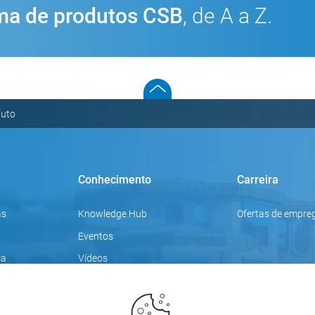
a de produtos CSB
, de A a Z.
duto
Conhecimento
Carreira
as
Knowledge Hub
Ofertas de empre
Eventos
ca
Vídeos
Tópicos de foco
Blogue