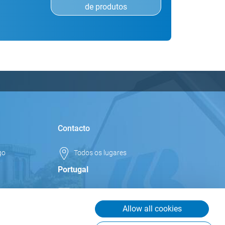
de produtos
Contacto
go
Todos os lugares
Portugal
info.pt@csb.com
+351 252 166 942
Allow all cookies
CSB-System S.r.l. Sucursal em