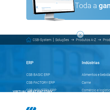
Toda a
gam
CSB-System
Soluções
Produtos A-Z
Pro
ERP
Indústrias
CSB BASIC ERP
Alimentos e bebid
CSB FACTORY ERP
Carne
CSB INDUSTRY ERP
Comércio e logísti
VIRTUAL MEAT FACTORY
Processos de