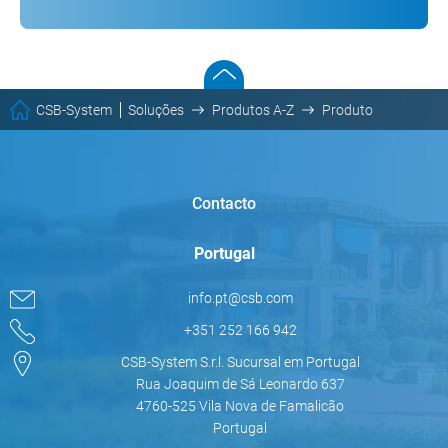
CSB-System
Soluções
Produtos A-Z
Produto
Contacto
Portugal
info.pt@csb.com
+351 252 166 942
CSB-System S.r.l. Sucursal em Portugal
Rua Joaquim de Sá Leonardo 637
4760-525 Vila Nova de Famalicão
Portugal