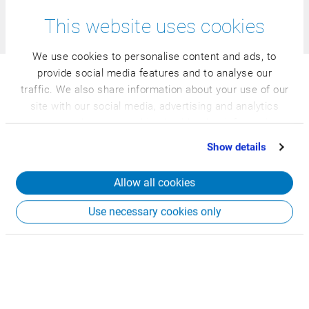
Como é que os trabalhos são organizados?
This website uses cookies
We use cookies to personalise content and ads, to
provide social media features and to analyse our
Tem mais alguma dúvida?
traffic. We also share information about your use of our
site with our social media, advertising and analytics
partners who may combine it with other information
Teremos todo o prazer em aconselhá-lo pessoalmente,
that you’ve provided to them or that they’ve collected
Show details
organizar uma visita a um dos nossos clientes ou fazer-
from your use of their services.
lhe uma demonstração das nossas soluções. Envie-nos o
Allow all cookies
seu pedido.
Use necessary cookies only