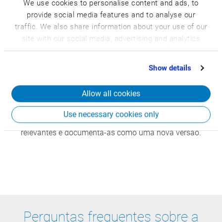
segurança ao longo de toda a cadeia de valor.
We use cookies to personalise content and ads, to
provide social media features and to analyse our
Documentação segura com histórico de
traffic. We also share information about your use of our
versões
site with our social media, advertising and analytics
partners who may combine it with other information
Os documentos e as fórmulas relevantes para
that you’ve provided to them or that they’ve collected
substâncias perigosas são numerados de forma unívoca,
Show details
from your use of their services.
arquivados de forma segura e versionados de forma
Allow all cookies
rastreável a qualquer momento. O resultado é uma
documentação de processos segura e completa. O
Use necessary cookies only
sistema reconhece automaticamente as alterações
relevantes e documenta-as como uma nova versão.
Perguntas frequentes sobre a