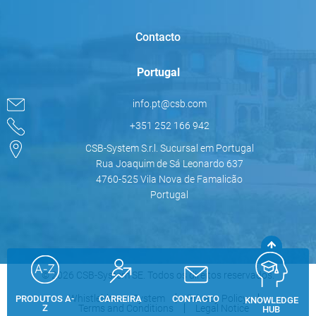
Contacto
Portugal
info.pt@csb.com
+351 252 166 942
CSB-System S.r.l. Sucursal em Portugal
Rua Joaquim de Sá Leonardo 637
4760-525 Vila Nova de Famalicão
Portugal
© 2026 CSB-System SE. Todos os direitos reservados.
Whistleblower System
Privacy Policy
PRODUTOS A-
CARREIRA
CONTACTO
KNOWLEDGE
Z
Terms and Conditions
Legal Notice
HUB