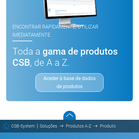
ENCONTRAR RAPIDAMENTE, UTILIZAR
IMEDIATAMENTE.
Toda a
gama de produtos
CSB
, de A a Z.
Aceder à base de dados
de produtos
CSB-System
Soluções
Produtos A-Z
Produto