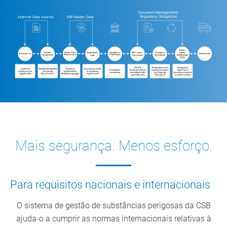
Document Management/
Regulatory Obligations
External Data Sources
ERP Master Data
Mas
t
er Data
Compliance
SDS + Label
R
egula
t
o
r
y
Dist
r
ibution
Data Sou
r
ce
Main
t
enance
V
e
r
ification
Generation
Logic
Mais segurança. Menos esforço.
Para requisitos nacionais e internacionais
O sistema de gestão de substâncias perigosas da CSB
ajuda-o a cumprir as normas internacionais relativas à