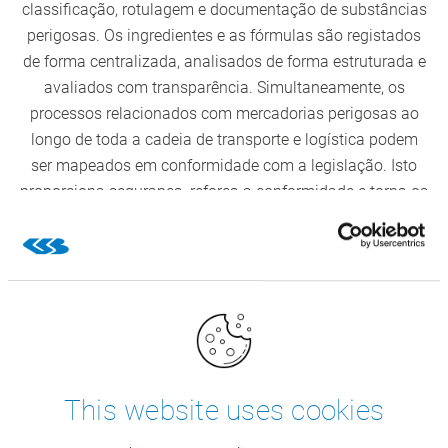
classificação, rotulagem e documentação de substâncias
perigosas. Os ingredientes e as fórmulas são registados
de forma centralizada, analisados de forma estruturada e
avaliados com transparência. Simultaneamente, os
processos relacionados com mercadorias perigosas ao
longo de toda a cadeia de transporte e logística podem
ser mapeados em conformidade com a legislação. Isto
proporciona segurança, reforça a conformidade e torna os
processos mais eficientes.
Total transparência sobre substâncias
perigosas e processos
As avaliações integradas proporcionam transparência na
aquisição, armazenamento e comercialização. Balanços
de COV, relatórios de mercadorias perigosas e análises de
armazém com informações sobre substâncias perigosas
This website uses cookies
apoiam decisões fundamentadas e aumentam a