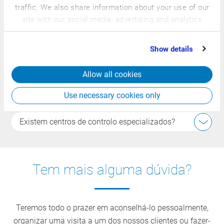
Visualização e controlo centralizados dos processos
traffic. We also share information about your use of our
operacionais nas áreas de produção, intralogística e
site with our social media, advertising and analytics
expedição.
partners who may combine it with other information
that you’ve provided to them or that they’ve collected
Show details
from your use of their services.
Que informações são normalmente
apresentadas?
Allow all cookies
Use necessary cookies only
De que forma ajuda na tomada de decisões?
Existem centros de controlo especializados?
Tem mais alguma dúvida?
Teremos todo o prazer em aconselhá-lo pessoalmente,
organizar uma visita a um dos nossos clientes ou fazer-