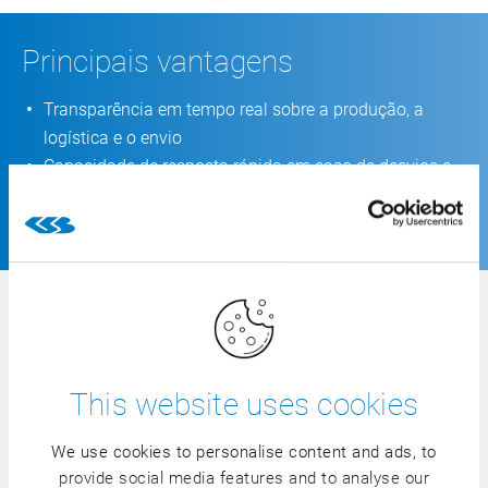
Principais vantagens
Transparência em tempo real sobre a produção, a
logística e o envio
Capacidade de resposta rápida em caso de desvios e
falhas
Base sólida para a gestão operacional e a otimização
Perguntas frequentes
This website uses cookies
O que é uma sala de controlo no contexto do
CSB?
We use cookies to personalise content and ads, to
provide social media features and to analyse our