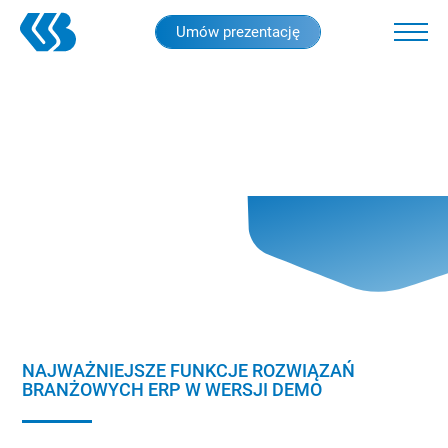
Skip
Umów prezentację
to
main
content
NAJWAŻNIEJSZE FUNKCJE ROZWIĄZAŃ
BRANŻOWYCH ERP W WERSJI DEMO