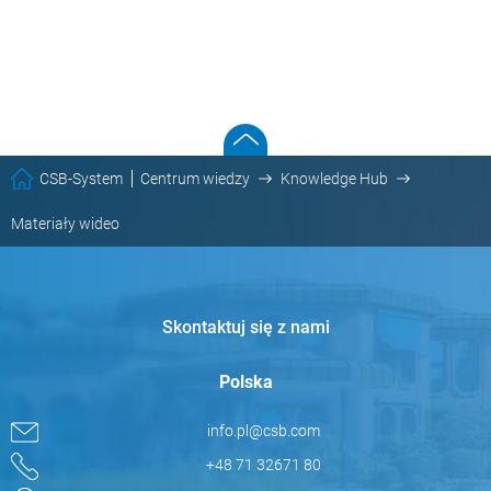
CSB-System
Centrum wiedzy
Knowledge Hub
Materiały wideo
Skontaktuj się z nami
Polska
info.pl@csb.com
+48 71 32671 80