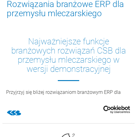
Rozwiązania branżowe ERP dla
przemysłu mleczarskiego
Najważniejsze funkcje
branżowych rozwiązań CSB dla
przemysłu mleczarskiego w
wersji demonstracyjnej
Przyjrzyj się bliżej rozwiązaniom branżowym ERP dla
produktów mlecznych. W naszych wersjach
demonstracyjnych prezentujemy najważniejsze funkcje
oprogramowania, takie jak planowanie produkcji, system
rozliczania producentów i rozliczenie skupu mleka, a
także śledzenie pochodzenia, rachunek kosztów,