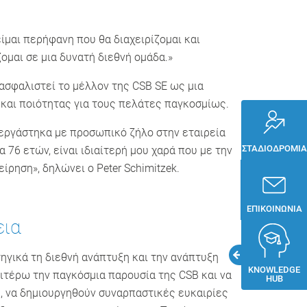
ίμαι περήφανη που θα διαχειρίζομαι και
ομαι σε μια δυνατή διεθνή ομάδα.»
ξασφαλιστεί το μέλλον της CSB SE ως μια
 και ποιότητας για τους πελάτες παγκοσμίως.
ι εργάστηκα με προσωπικό ζήλο στην εταιρεία
ΣΤΑΔΙΟΔΡΟΜΊΑ
 76 ετών, είναι ιδιαίτερή μου χαρά που με την
ρηση», δηλώνει ο Peter Schimitzek.
ΕΠΙΚΟΙΝΩΝΊΑ
εια
τηγικά τη διεθνή ανάπτυξη και την ανάπτυξη
KNOWLEDGE
αιτέρω την παγκόσμια παρουσία της CSB και να
HUB
ς, να δημιουργηθούν συναρπαστικές ευκαιρίες