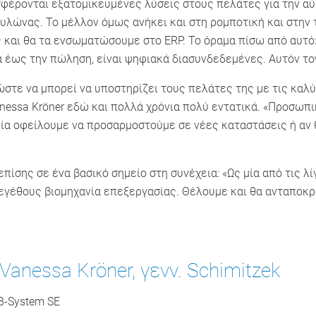
σφέρονται εξατομικευμένες λύσεις στους πελάτες για την αύ
 πυλώνας. Το μέλλον όμως ανήκει και στη ρομποτική και στην
ς και θα τα ενσωματώσουμε στο ERP. Το όραμα πίσω από αυτό:
ία έως την πώληση, είναι ψηφιακά διασυνδεδεμένες. Αυτόν το
ώστε να μπορεί να υποστηρίζει τους πελάτες της με τις καλ
Vanessa Kröner εδώ και πολλά χρόνια πολύ εντατικά. «Προσωπ
ία οφείλουμε να προσαρμοστούμε σε νέες καταστάσεις ή αν 
πίσης σε ένα βασικό σημείο στη συνέχεια: «Ως μία από τις λί
 μεγέθους βιομηχανία επεξεργασίας. Θέλουμε και θα ανταποκ
Vanessa Kröner, γενν. Schimitzek
B-System SE