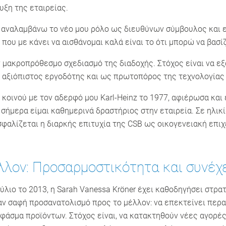
υξη της εταιρείας.
ου αναλαμβάνω το νέο μου ρόλο ως διευθύνων σύμβουλος και ε
ου με κάνει να αισθάνομαι καλά είναι το ότι μπορώ να βασίζ
ον μακροπρόθεσμο σχεδιασμό της διαδοχής. Στόχος είναι να ε
ς αξιόπιστος εργοδότης και ως πρωτοπόρος της τεχνολογίας
ό κοινού με τον αδερφό μου Karl-Heinz το 1977, αφιέρωσα κα
σήμερα είμαι καθημερινά δραστήριος στην εταιρεία. Σε ηλικία
αλίζεται η διαρκής επιτυχία της CSB ως οικογενειακή επιχεί
λλον: Προσαρμοστικότητα και συνέχ
λιο το 2013, η Sarah Vanessa Kröner έχει καθοδηγήσει στρα
ναν σαφή προσανατολισμό προς το μέλλον: να επεκτείνει περ
φάσμα προϊόντων. Στόχος είναι, να κατακτηθούν νέες αγορέ