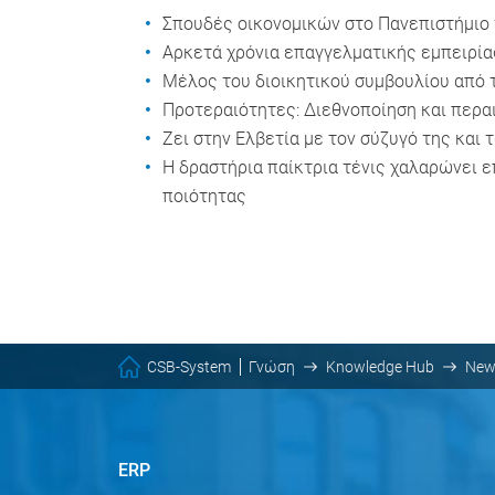
Σπουδές οικονομικών στο Πανεπιστήμιο τ
Αρκετά χρόνια επαγγελματικής εμπειρία
Μέλος του διοικητικού συμβουλίου από 
Προτεραιότητες: Διεθνοποίηση και περα
Ζει στην Ελβετία με τον σύζυγό της και τ
Η δραστήρια παίκτρια τένις χαλαρώνει ε
ποιότητας
CSB-System
Γνώση
Knowledge Hub
New
ERP