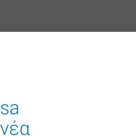
ssa
 νέα