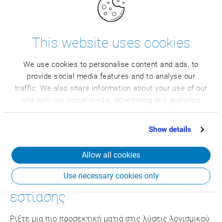
This website uses cookies
We use cookies to personalise content and ads, to
provide social media features and to analyse our
traffic. We also share information about your use of our
site with our social media, advertising and analytics
partners who may combine it with other information
that you’ve provided to them or that they’ve collected
Show details
from your use of their services.
Allow all cookies
Use necessary cookies only
Επιδείξεις λογισμικού & θέματα
εστίασης
Ρίξτε μια πιο προσεκτική ματιά στις λύσεις λογισμικού