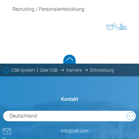
Recruiting / Personalentwicklung
CSB-System
Über CSB
Karriere
Entwicklung
Kontakt
Deutschland
info@csb.com