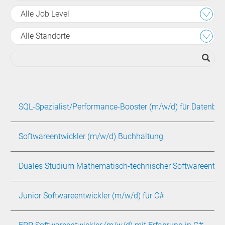
Aufgaben – man sieht, was man
Alle Job Level
geschaffen hat, und das gibt einem ein
gutes Gefühl. Außerdem genieße ich die
Alle Standorte
flexiblen Arbeitszeiten und die Freiheit,
eigenständig zu arbeiten. Der
Teamzusammenhalt ist super, und die
regelmäßigen Firmenevents machen Spaß.
SQL-Spezialist/Performance-Booster (m/w/d) für Datenba
Softwareentwickler (m/w/d) Buchhaltung
Nikita Puke
Duales Studium Mathematisch-technischer Softwareentwic
Softwareentwickler
Hi, ich bin Nikita und arbeite bei CSB in der
Junior Softwareentwickler (m/w/d) für C#
Softwareentwicklung.
Meine Begeisterung für Technik begann