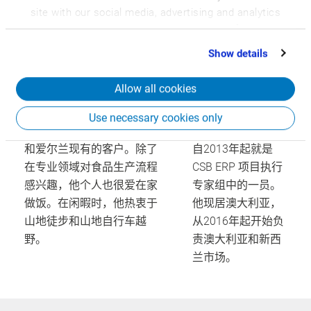
site with our social media, advertising and analytics
partners who may combine it with other information
that you’ve provided to them or that they’ve collected
Show details
Mathew Simpson
Markus Witor
from your use of their services.
CSB-System 工业专家
CSB-System 工业
Allow all cookies
专家
Mathew Simpson 老师负责
Use necessary cookies only
新业务开发以及管理在英国
Markus Witor 老师
和爱尔兰现有的客户。除了
自2013年起就是
在专业领域对食品生产流程
CSB ERP 项目执行
感兴趣，他个人也很爱在家
专家组中的一员。
做饭。在闲暇时，他热衷于
他现居澳大利亚，
山地徒步和山地自行车越
从2016年起开始负
野。
责澳大利亚和新西
兰市场。