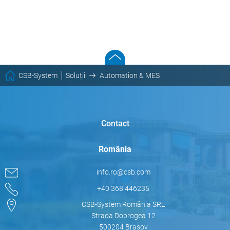
CSB-System
Soluții
Automation & MES
Contact
România
info.ro@csb.com
+40 368 446235
CSB-System România SRL
Strada Dobrogea 12
500204 Brașov