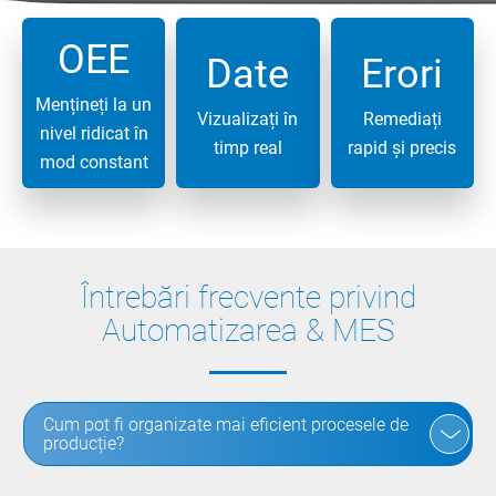
OEE
Date
Erori
Mențineți la un
Vizualizați în
Remediați
nivel ridicat în
timp real
rapid și precis
mod constant
Întrebări frecvente privind
Automatizarea & MES
Cum pot fi organizate mai eficient procesele de
producție?