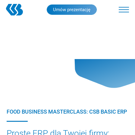
Skip
Umów prezentację
to
main
content
FOOD BUSINESS MASTERCLASS: CSB BASIC ERP
Proste ERP dla Twojej firmy: