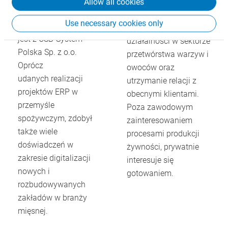
Adrian Bogacz
Allow all cookies
Arkadiusz Krzywiński
odpowiedzialny jest za
Use necessary cookies only
od 2000 r. związany
rozwój nowej
jest z CSB-System
działalności w sektorze
Polska Sp. z o.o.
przetwórstwa warzyw i
Oprócz
owoców oraz
udanych realizacji
utrzymanie relacji z
projektów ERP w
obecnymi klientami.
przemyśle
Poza zawodowym
spożywczym, zdobył
zainteresowaniem
także wiele
procesami produkcji
doświadczeń w
żywności, prywatnie
zakresie digitalizacji
interesuje się
nowych i
gotowaniem.
rozbudowywanych
zakładów w branży
mięsnej.