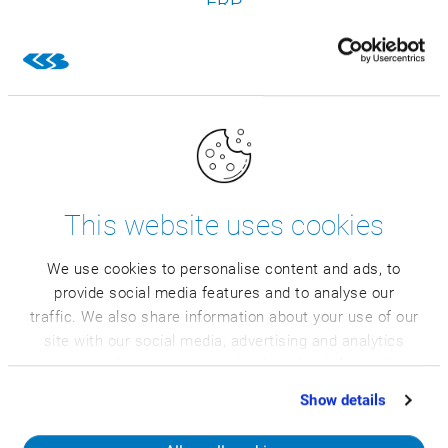
ERP
...efektywnie zarządzać firmą oraz sukcesywnie
budować przewagę konkurencyjną
Nasi referenci
This website uses cookies
We use cookies to personalise content and ads, to
provide social media features and to analyse our
traffic. We also share information about your use of our
Arkadiusz
Adrian Bogacz
site with our social media, advertising and analytics
Krzywiński
Ekspert ds. systemów
partners who may combine it with other information
Ekspert ds. systemów
ERP dla branży
that you’ve provided to them or that they’ve collected
Show details
ERP dla branży
spożywczej
from your use of their services.
spożywczej