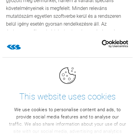
győzött meg bennünket, hanem a vállalat speciális
követelményeinek is megfelelt. Minden releváns
mutatószám egyetlen szoftverbe kerül és a rendszeren
belül igény esetén gyorsan rendelkezésre áll. Az
árubemenettől a raktárkészleteken és a gyártáson át a
prognózisig, értékesítésig, vevőnek történő kiszállításig
bezárólag a gyártási folyamat minden egyes lépcsője
egyetlen egy rendszerbe integrálódik.
A Van Dijk vállalat mára az optimlizált tervezési- és
prognózis folyamatokból és a pénzügyi- és a minőségi
rendszerek gondos felügyeletéből és vezérléséből profitál.
„Átfogó és részletekben gazdag képet kapunk most már
This website uses cookies
az üzemi folyamatainkról” - kezdi Rene van Diermen, a
Van Dijk Banket BV korábbi pénzügyi igazgatója. „Ezzel a
We use cookies to personalise content and ads, to
magas tudás- és információs szinttel gyorsabban tudunk
provide social media features and to analyse our
reagálni az esetleges problémákra és
traffic. We also share information about your use of our
termelékenységünket és kapacitásunkat
site with our social media, advertising and analytics