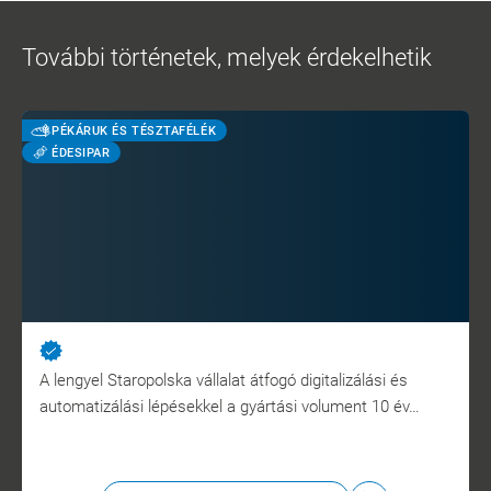
További történetek, melyek érdekelhetik
PÉKÁRUK ÉS TÉSZTAFÉLÉK
ÉDESIPAR
A lengyel Staropolska vállalat átfogó digitalizálási és
automatizálási lépésekkel a gyártási volument 10 év…