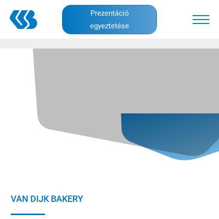
Skip
Prezentáció
to
egyeztetése
main
content
VAN DIJK BAKERY