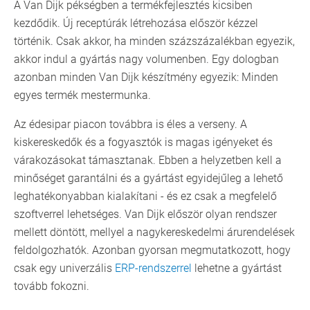
A Van Dijk pékségben a termékfejlesztés kicsiben
kezdődik. Új receptúrák létrehozása először kézzel
történik. Csak akkor, ha minden százszázalékban egyezik,
akkor indul a gyártás nagy volumenben. Egy dologban
azonban minden Van Dijk készítmény egyezik: Minden
egyes termék mestermunka.
Az édesipar piacon továbbra is éles a verseny. A
kiskereskedők és a fogyasztók is magas igényeket és
várakozásokat támasztanak. Ebben a helyzetben kell a
minőséget garantálni és a gyártást egyidejűleg a lehető
leghatékonyabban kialakítani - és ez csak a megfelelő
szoftverrel lehetséges. Van Dijk először olyan rendszer
mellett döntött, mellyel a nagykereskedelmi árurendelések
feldolgozhatók. Azonban gyorsan megmutatkozott, hogy
csak egy univerzális
ERP-rendszerrel
lehetne a gyártást
tovább fokozni.