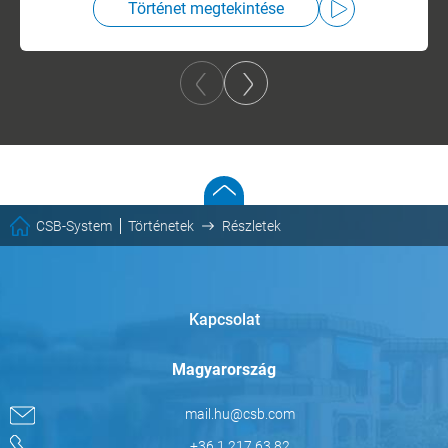
Történet megtekintése
CSB-System
Történetek
Részletek
Kapcsolat
Magyarország
mail.hu@csb.com
+36 1 217 63 82