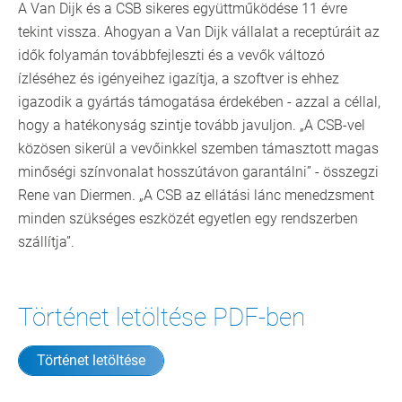
A Van Dijk és a CSB sikeres együttműködése 11 évre
tekint vissza. Ahogyan a Van Dijk vállalat a receptúráit az
idők folyamán továbbfejleszti és a vevők változó
ízléséhez és igényeihez igazítja, a szoftver is ehhez
igazodik a gyártás támogatása érdekében - azzal a céllal,
hogy a hatékonyság szintje tovább javuljon. „A CSB-vel
közösen sikerül a vevőinkkel szemben támasztott magas
minőségi színvonalat hosszútávon garantálni” - összegzi
Rene van Diermen. „A CSB az ellátási lánc menedzsment
minden szükséges eszközét egyetlen egy rendszerben
szállítja”.
Történet letöltése PDF-ben
Történet letöltése