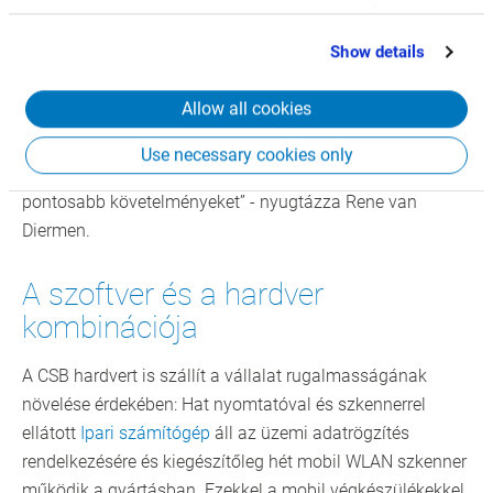
maximalizálhatjuk. Egyszerűen egy új szintre léptünk.”
partners who may combine it with other information
that you’ve provided to them or that they’ve collected
Show details
Azonban nemcsak a szoftver maga, hanem a
from your use of their services.
megvalósító csapat jellegzetes tapasztalata kellett ahhoz,
Allow all cookies
hogy a rendszer pontosan bevezetésre kerüljön a Van Dijk
vállalat követelményeire igazítva. „A teamünk jól ismeri a
Use necessary cookies only
piacot. Ezzel a tudással könnyebben megérthetjük a
pontosabb követelményeket” - nyugtázza Rene van
Diermen.
A szoftver és a hardver
kombinációja
A CSB hardvert is szállít a vállalat rugalmasságának
növelése érdekében: Hat nyomtatóval és szkennerrel
ellátott
Ipari számítógép
áll az üzemi adatrögzítés
rendelkezésére és kiegészítőleg hét mobil WLAN szkenner
működik a gyártásban. Ezekkel a mobil végkészülékekkel