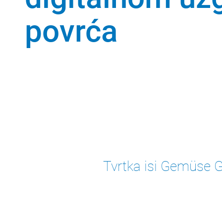
povrća
Tvrtka isi Gemüse G