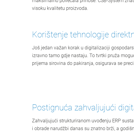
maksimalno povećala prinose. CSB-System znatno
visoku kvalitetu proizvoda.
Korištenje tehnologije direkt
Još jedan važan korak u digitalizaciji gospodars
izravno tamo gdje nastaju. To tvrtki pruža mog
prijema sirovina do pakiranja, osigurava se prec
Postignuća zahvaljujući digita
Zahvaljujući strukturiranom uvođenju ERP sustava
i obrade narudžbi danas su znatno brži, a godiš