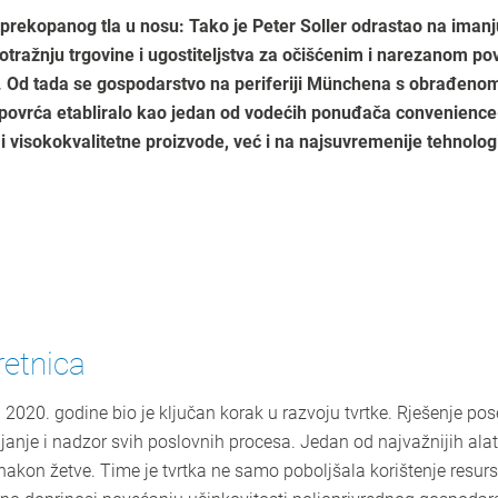
prekopanog tla u nosu: Tako je Peter Soller odrastao na imanju 
otražnju trgovine i ugostiteljstva za očišćenim i narezanom po
 Od tada se gospodarstvo na periferiji Münchena s obrađeno
povrća etabliralo kao jedan od vodećih ponuđača convenience-
i visokokvalitetne proizvode, već i na najsuvremenije tehnologi
retnica
2020. godine bio je ključan korak u razvoju tvrtke. Rješenje po
nje i nadzor svih poslovnih procesa. Jedan od najvažnijih alata
 nakon žetve. Time je tvrtka ne samo poboljšala korištenje resurs