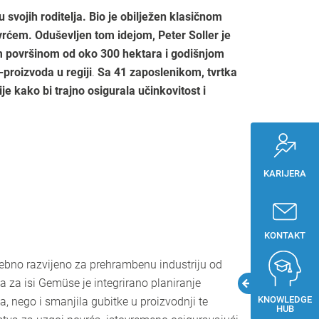
svojih roditelja. Bio je obilježen klasičnom
vrćem. Oduševljen tom idejom, Peter Soller je
m površinom od oko 300 hektara i godišnjom
proizvoda u regiji
.
Sa 41 zaposlenikom, tvrtka
je kako bi trajno osigurala učinkovitost i
KARIJERA
KONTAKT
sebno razvijeno za prehrambenu industriju od
 za isi Gemüse je integrirano planiranje
KNOWLEDGE
a, nego i smanjila gubitke u proizvodnji te
HUB