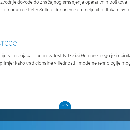
roizvodnje dovode do značajnog smanjenja operativnih troškova i
 i omogućuje Peter Solleru donošenje utemeljenih odluka u svim
vrede
je samo ojačala učinkovitost tvrtke isi Gemüse, nego je i učinil
primjer kako tradicionalne vrijednosti i moderne tehnologije mog