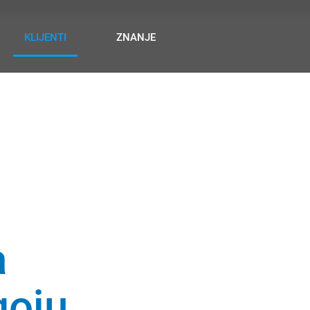
KLIJENTI
ZNANJE
a
goju