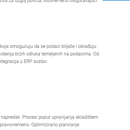
tva za uzgoj povrća, istovremeno osiguravajući
, koja omogućuju da se podaci bilježe i obrađuju
nošenja brzih odluka temeljenih na podacima. Od
ntegracija u ERP sustav.
n napredak. Procesi poput upravljanja skladištem
u pravovremeno. Optimizirano planiranje