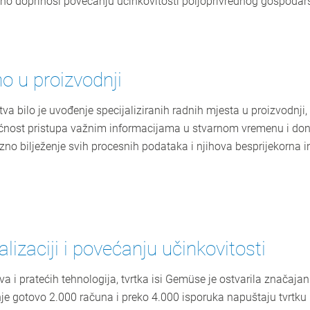
 doprinosi povećanju učinkovitosti poljoprivrednog gospodars
no u proizvodnji
tva bilo je uvođenje specijaliziranih radnih mjesta u proizvodnji
ućnost pristupa važnim informacijama u stvarnom vremenu i do
izno bilježenje svih procesnih podataka i njihova besprijekorna i
lizaciji i povećanju učinkovitosti
 i pratećih tehnologija, tvrtka isi Gemüse je ostvarila značaja
nje gotovo 2.000 računa i preko 4.000 isporuka napuštaju tvrtk