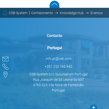
CSB-System
Conhecimento
Knowledge Hub
Eventos
Contacto
Portugal
info.pt@csb.com
+351 252 166 942
CSB-System S.r.l. Sucursal em Portugal
Rua Joaquim de Sá Leonardo 637
4760-525 Vila Nova de Famalicão
Portugal