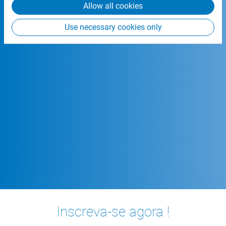
negócios com as nossas
Allow all cookies
soluções ERP:
Use necessary cookies only
Inscreva-se agora !