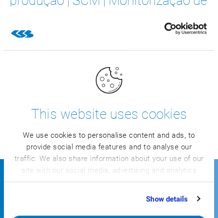
produção | SCM | Monitorização de
processos
Transformação de fábricas
Automação | Robótica | Gêmeo
digital | Processamento de
imagens industriais | IA | Nuvem
This website uses cookies
We use cookies to personalise content and ads, to
provide social media features and to analyse our
traffic. We also share information about your use of our
site with our social media, advertising and analytics
partners who may combine it with other information
Empresas líderes do setor
that you’ve provided to them or that they’ve collected
Show details
from your use of their services.
alimentar gerem os seus