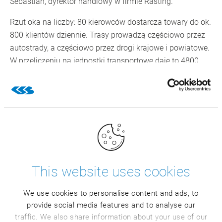
Sebastian, dyrektor handlowy w firmie Rasting.
Rzut oka na liczby: 80 kierowców dostarcza towary do ok.
800 klientów dziennie. Trasy prowadzą częściowo przez
autostrady, a częściowo przez drogi krajowe i powiatowe.
W przeliczeniu na jednostki transportowe daje to 4800
pojemników na kółkach i 15 000 pojemników E3 na dzień.
W tym przypadku planowanie i optymalizacja tras
odgrywają kluczową rolę. Złożone algorytmy kalkulują
optymalne przejazdy na każdy pojazd dostawczy ina
każdą trasę. Rozwiązanie uwzględnia także liczne
ograniczenia, takie jak na przykład okna czasowe dostaw,
This website uses cookies
maksymalną ładowność pojazdów oraz ich typ, a także
dostępność kierowców i pojazdów oraz ustawowy czas
We use cookies to personalise content and ads, to
kierowania pojazdem. Optymalizacja tras obejmuje
provide social media features and to analyse our
również zarządzanie opakowaniami zwrotnymi.
traffic. We also share information about your use of our