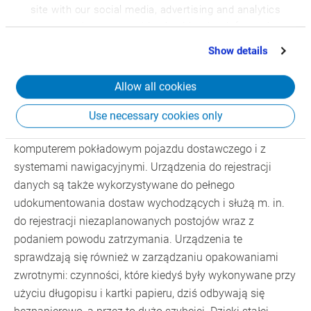
site with our social media, advertising and analytics
partners who may combine it with other information
Efektywne zarządzanie
that you’ve provided to them or that they’ve collected
Show details
opakowaniami zwrotnymi
from your use of their services.
Allow all cookies
Dane zoptymalizowanych na każdy dzień tras są
automatycznie przekazywane na urządzenia do mobilnej
Use necessary cookies only
rejestracji danych, które następnie łączą się z
komputerem pokładowym pojazdu dostawczego i z
systemami nawigacyjnymi. Urządzenia do rejestracji
danych są także wykorzystywane do pełnego
udokumentowania dostaw wychodzących i służą m. in.
do rejestracji niezaplanowanych postojów wraz z
podaniem powodu zatrzymania. Urządzenia te
sprawdzają się również w zarządzaniu opakowaniami
zwrotnymi: czynności, które kiedyś były wykonywane przy
użyciu długopisu i kartki papieru, dziś odbywają się