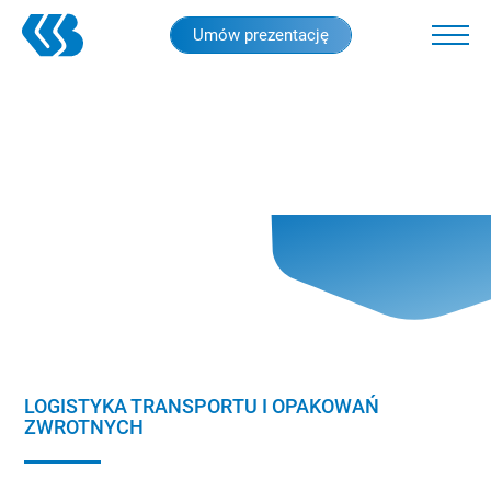
Skip
Umów prezentację
to
main
content
LOGISTYKA TRANSPORTU I OPAKOWAŃ
ZWROTNYCH