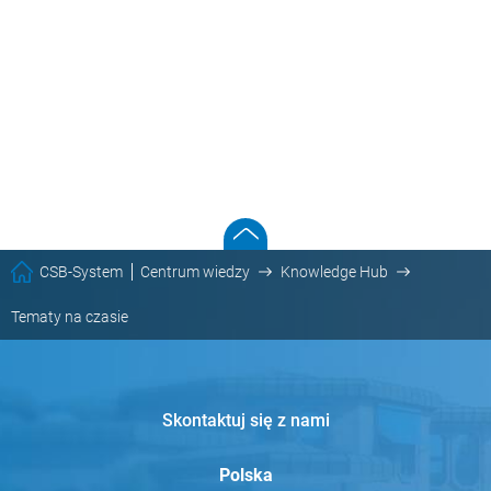
CSB-System
Centrum wiedzy
Knowledge Hub
Tematy na czasie
Skontaktuj się z nami
Polska