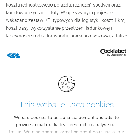
kosztu jednostkowego pojazdu, rozliczeń spedycji oraz
kosztów utrzymania floty. W opisywanym projekcie
wskazano zestaw KPI typowych dla logistyki: koszt 1 km,
koszt trasy, wykorzystanie przestrzeni ładunkowej i
ładowności środka transportu, praca przewozowa, a także
wskaźniki procesowe (np. koszt transportu jednej sztuki
żywca).
Rezultat: krótszy obieg informacji
i mniej ręcznego przepisywania
Poniższa tabelka kompaktowo ujmuje główną ideę: „od
problemu do mechanizmu w systemie.”
This website uses cookies
We use cookies to personalise content and ads, to
Typowy problem
provide social media features and to analyse our
traffic. We also share information about your use of our