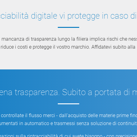
cciabilità digitale vi protegge in caso d
a mancanza di trasparenza lungo la filiera implica rischi che ne
riduce i costi e protegge il vostro marchio. Affidatevi subito alla 
iena trasparenza. Subito a portata di 
ntrollate il flusso merci - dall'acquisto delle materie prime fino a
ocumentati in automatico e trasmessi senza soluzione di continuit
zioni sulla rintracciabilità di cui avete bisogno - con precisione 