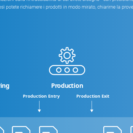
osì potete richiamere i prodotti in modo mirato, chiarirne la prov
ving
P
r
odu
c
tion
Production Entry
Production Exit