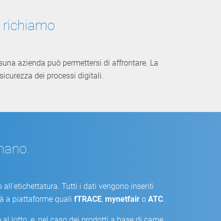
i richiamo
ssuna azienda può permettersi di affrontare. La
sicurezza dei processi digitali.
mano.
ll'etichettatura. Tutti i dati vengono inseriti
à a piattaforme quali
fTRACE
,
mynetfair
o
ATC
.
al lotto, e, nel caso dei prodotti a base di carne