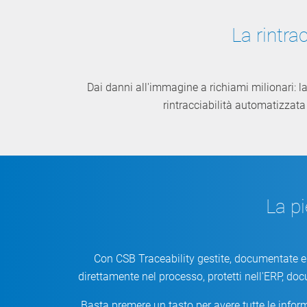
La rintra
Dai danni all'immagine a richiami milionari: l
rintracciabilità automatizzata 
La p
Con CSB Traceability gestite, documentate e co
direttamente nel processo, protetti nell'ERP, d
Basta premere un tasto per avere tutte le informa