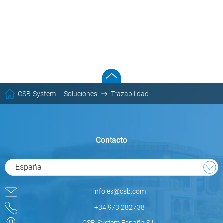
CSB-System
Soluciones
Trazabilidad
Contacto
España
info.es@csb.com
+34 973 282738
CSB-System España S.L.