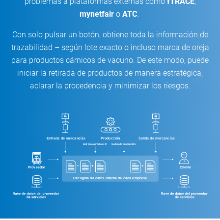
problemas a plataformas externas como
fTRACE
,
mynetfair
o
ATC
.
Con solo pulsar un botón, obtiene toda la información de
trazabilidad – según lote exacto o incluso marca de oreja
para productos cárnicos de vacuno. De este modo, puede
iniciar la retirada de productos de manera estratégica,
aclarar la procedencia y minimizar los riesgos.
Entrada de mercancías
Producción
Salida de mercancías
Entrada a producción
Salida de producción
+
+
+
Proveedor
Cliente
Recogida de datos interna de cada empresa