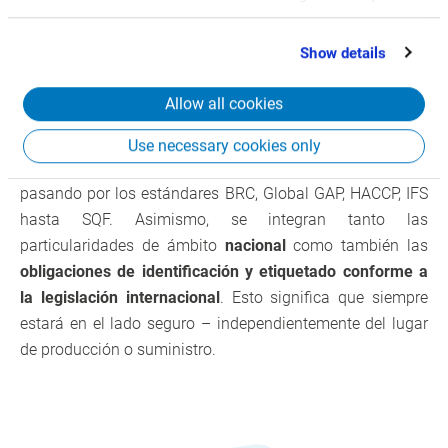
partners who may combine it with other information
Cumplimiento de todas las
that you’ve provided to them or that they’ve collected
Show details
normas y directivas – tanto
from your use of their services.
nacionales como internacionales
Allow all cookies
CSB Traceability asegura el cumplimiento de todas las
Use necessary cookies only
leyes, directivas y estándares – desde normas europeas,
pasando por los estándares BRC, Global GAP, HACCP, IFS
hasta SQF. Asimismo, se integran tanto las
particularidades de ámbito
nacional
como también las
obligaciones de identificación y etiquetado conforme a
la legislación internacional
. Esto significa que siempre
estará en el lado seguro – independientemente del lugar
de producción o suministro.