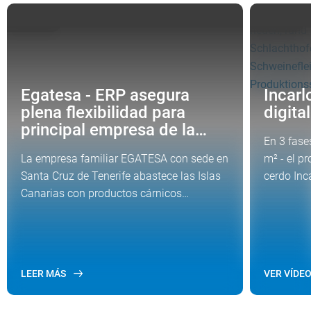
ESPAÑA
ESPAÑA
Egatesa - ERP asegura
Incar
plena flexibilidad para
digita
principal empresa de la…
En 3 fase
La empresa familiar EGATESA con sede en
m² - el p
Santa Cruz de Tenerife abastece las Islas
cerdo Inc
Canarias con productos cárnicos…
LEER MÁS
VER VÍDE