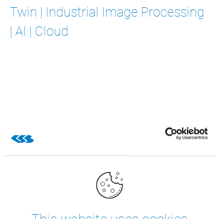
Twin | Industrial Image Processing
| AI | Cloud
Experimentați în direct
funcționarea PC-ului nostru
industrial CSB-Rack
În cadrul standului nostru expozițional vă arătăm cum
puteți înscrie online datele operaționale cu ajutorul
echipamentului nostru robust și fiabil CSB-Rack. Acest