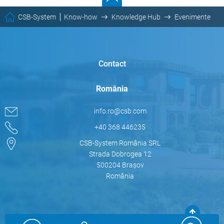
CSB-System
Know-how
Knowledge Hub
Evenimente
Contact
România
info.ro@csb.com
+40 368 446235
CSB-System România SRL
Strada Dobrogea 12
500204 Brașov
România