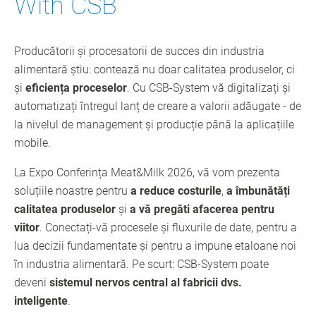
With CSB
Producătorii și procesatorii de succes din industria
alimentară știu: contează nu doar calitatea produselor, ci
și
eficiența proceselor
. Cu CSB-System vă digitalizați și
automatizați întregul lanț de creare a valorii adăugate - de
la nivelul de management și producție până la aplicațiile
mobile.
La Expo Conferința Meat&Milk 2026, vă vom prezenta
soluțiile noastre pentru
a reduce costurile
,
a îmbunătăți
calitatea produselor
și
a vă pregăti afacerea pentru
viitor
. Conectați-vă procesele și fluxurile de date, pentru a
lua decizii fundamentate și pentru a impune etaloane noi
în industria alimentară. Pe scurt: CSB-System poate
deveni
sistemul nervos central al fabricii dvs.
inteligente
.