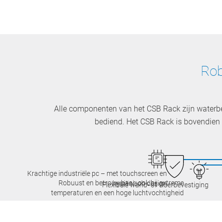
Rob
Alle componenten van het CSB Rack zijn waterb
bediend. Het CSB Rack is bovendien
Krachtige industriële pc – met touchscreen en
Robuust en betrouwbaar, ook bij extreme
hygiënisch design
Flexibele wand- of vloerbevestiging
temperaturen en een hoge luchtvochtigheid