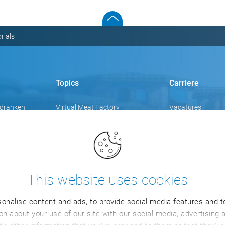
orials
Topics
Carriere
 dranken
Virtual Meat Factory
Vacatures
Knowledge Hub
Events
ie
Video‘s
dustrie
Focusthema's
This website uses cookies
trie
Blog
onalise content and ads, to provide social media features and to
Trainingen
n about your use of our site with our social media, advertising 