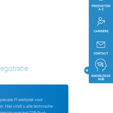
eme temperaturen en een hoge
PRODUCTEN
A-Z
CARRIÈRE
CONTACT
egistratie
KNOWLEDGE
HUB
peciale IT-werkplek voor
n. Hier vindt u alle technische
ormatie over het CSB Rack.