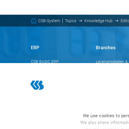
CSB-System
Topics
Knowledge Hub
Edit
ERP
Branches
CSB BASIC ERP
Levensmiddelen &
CSB FACTORY ERP
Vlees
CSB INDUSTRY ERP
Handel & logistiek
Chemische industr
Farmaceutische in
Cosmetische indus
We use cookies to pers
We also share informatio