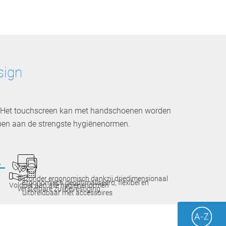
sign
r. Het touchscreen kan met handschoenen worden
oen aan de strengste hygiënenormen.
Bijzonder ergonomisch dankzij driedimensionaal
Ergonomisch geoptimaliseerd, flexibel en
Voldoet aan alle hygiënenormen
verstelbare zuilbevestiging
uitbreidbaar met accessoires