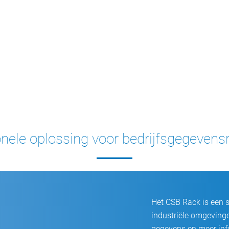
dbaar met
Bestand tegen extr
luchtvochtigheid
nele oplossing voor bedrijfsgegevensr
Het CSB Rack is een s
industriële omgevinge
gegevens en meer inf