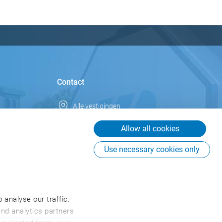
Contact
Alle vestigingen
Nederland
Allow all cookies
info.nl@csb.com
Use necessary cookies only
+31 76 53076 76
CSB-System Benelux BV
Graaf Engelbertlaan 75
4837 DS Breda
 analyse our traffic.
Nederland
and analytics partners