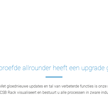
roefde allrounder heeft een upgrade
Met gloednieuwe updates en tal van verbeterde functies is onze 
Toetsenbord met korte
SB Rack visualiseert en bestuurt u alle processen in zware indu
toetsaanslag en touchpad