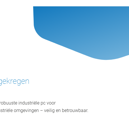
 gekregen
Industriële pc met touchscreen
robuuste industriële pc voor
en hydrogevormde
striële omgevingen – veilig en betrouwbaar.
monitorbehuizing