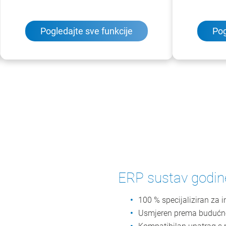
Pogledajte sve funkcije
Pog
ERP sustav godine
100 % specijaliziran za i
Usmjeren prema budućnos