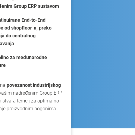
đenim Group ERP sustavom
tinuirane End-to-End
e od shopfloor-a, preko
ija do centralnog
tavanja
bilno za međunarodne
ure
ana
povezanost industrijskog
vašim nadređenim Group ERP
 stvara temelj za optimalno
anje proizvodnim pogonima.