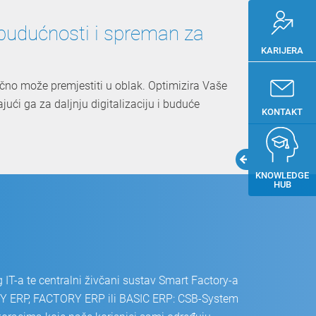
udućnosti i spreman za
KARIJERA
no može premjestiti u oblak. Optimizira Vaše
ući ga za daljnju digitalizaciju i buduće
KONTAKT
KNOWLEDGE
HUB
 IT-a te centralni živčani sustav Smart Factory-a
TRY ERP, FACTORY ERP ili BASIC ERP: CSB-System