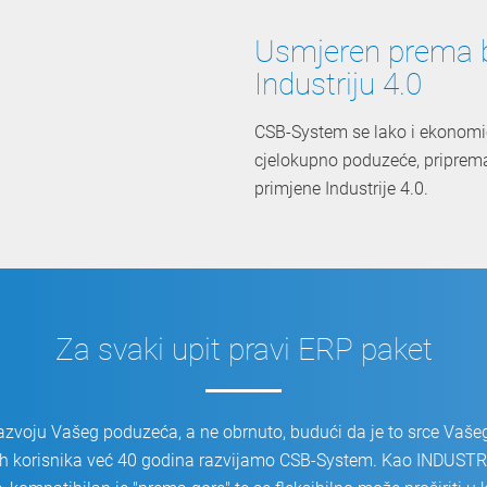
Usmjeren prema b
Industriju 4.0
CSB-System se lako i ekonomič
cjelokupno poduzeće, pripremaj
primjene Industrije 4.0.
Za svaki upit pravi ERP paket
azvoju Vašeg poduzeća, a ne obrnuto, budući da je to srce Vašeg
aših korisnika već 40 godina razvijamo CSB-System. Kao INDUS