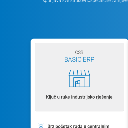
ispunjava sve strukovnospecifične zahtjeve,
CSB
BASIC ERP
Ključ u ruke industrijsko rješenje
Brz početak rada u centralnim