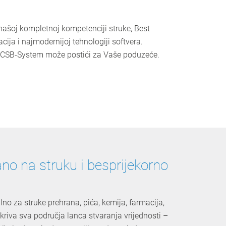
ašoj kompletnoj kompetenciji struke, Best
acija i najmodernijoj tehnologiji softvera.
 CSB-System može postići za Vaše poduzeće.
ano na struku i besprijekorno
lno za struke prehrana, pića, kemija, farmacija,
kriva sva područja lanca stvaranja vrijednosti –