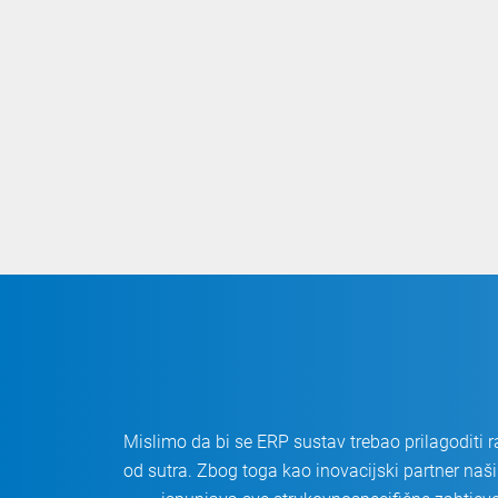
Mislimo da bi se ERP sustav trebao prilagoditi r
od sutra. Zbog toga kao inovacijski partner n