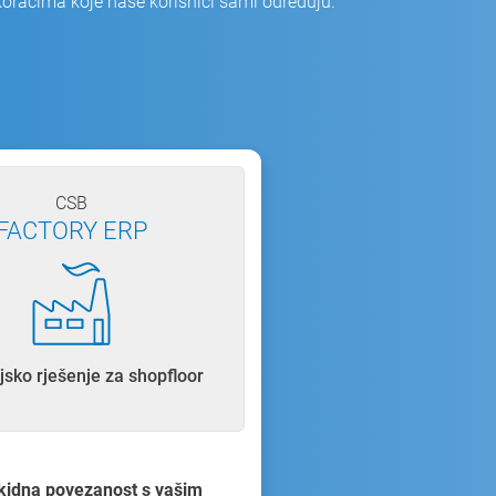
 koracima koje naše korisnici sami određuju.
CSB
FACTORY ERP
ijsko rješenje za shopfloor
kidna povezanost s vašim