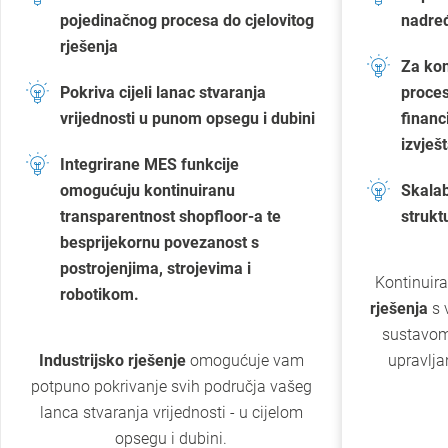
pojedinačnog procesa do cjelovitog
nadre
rješenja
Za kon
Pokriva cijeli lanac stvaranja
proces
vrijednosti u punom opsegu i dubini
financ
izvješ
Integrirane MES funkcije
omogućuju kontinuiranu
Skala
transparentnost shopfloor-a te
strukt
besprijekornu povezanost s
postrojenjima, strojevima i
Kontinuir
robotikom.
rješenja
s 
sustavom
Industrijsko rješenje
omogućuje vam
upravlj
potpuno pokrivanje svih područja vašeg
lanca stvaranja vrijednosti - u cijelom
opsegu i dubini.