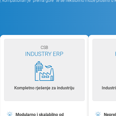
 kompatibilan je "prema gore" te se fleksibilno može proširiti u
CSB
INDUSTRY ERP
Kompletno rješenje za industriju
Industr
Modularno i skalabilno od
Nepre