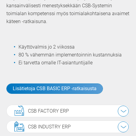
kansainvälisesti menestyksekkään CSB-Systemin
toimialan kompetenssi myös toimialakohtaisena avaimet
käteen -ratkaisuna.
Käyttövalmis jo 2 viikossa
80 % vähemmän implementoinnin kustannuksia
Ei tarvetta omalle IT-asiantuntijalle
Lisätietoja CSB BASIC ERP -ratkaisusta
CSB FACTORY ERP
CSB INDUSTRY ERP