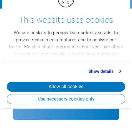
This website uses cookies
Haluat tietää, onko CSB ERP
hyödyllinen sinulle?
We use cookies to personalise content and ads, to
provide social media features and to analyse our
traffic. We also share information about your use of our
site with our social media, advertising and analytics
partners who may combine it with other information
that you’ve provided to them or that they’ve collected
Show details
Tutustu CSB-Systemin tärkeimpiin
from your use of their services.
toimintoihin esittelyvideomme avulla.
Allow all cookies
Katso 9 minuutin pituinen
Use necessary cookies only
esittelyvideo