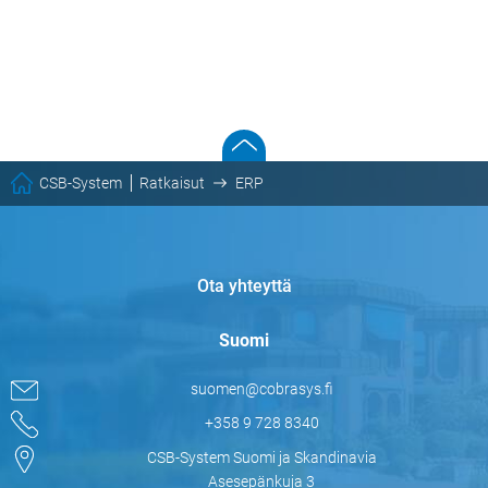
CSB-System
Ratkaisut
ERP
Ota yhteyttä
Suomi
suomen@cobrasys.fi
+358 9 728 8340
CSB-System Suomi ja Skandinavia
Asesepänkuja 3