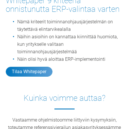
Whitepaper 9 kriteeriä
onnistunutta ERP-valintaa varten
Nämä kriteerit toiminnanohjausjärjestelmän on
täytettävä elintarvikealalla
Näihin asioihin on kannattaa kiinnittää huomiota,
kun yritykselle valitaan
toiminnanohjausjärjestelmää
Näin olisi hyvä aloittaa ERP-implementointi
Tilaa Whitepaper
Kuinka voimme auttaa?
Vastaamme ohjelmistoomme liittyviin kysymyksiin,
toteutamme referenssivierailun asiakasyrityksessämme