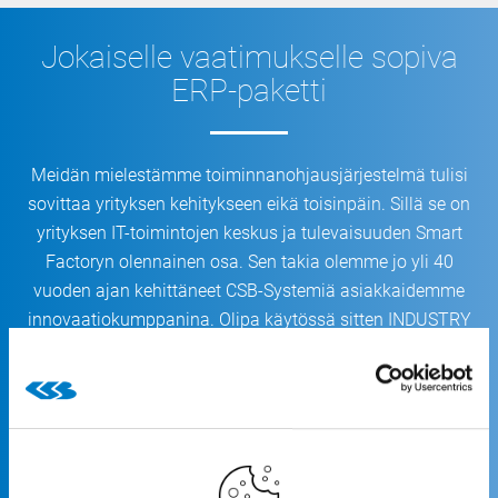
Jokaiselle vaatimukselle sopiva
ERP-paketti
Meidän mielestämme toiminnanohjausjärjestelmä tulisi
sovittaa yrityksen kehitykseen eikä toisinpäin. Sillä se on
yrityksen IT-toimintojen keskus ja tulevaisuuden Smart
Factoryn olennainen osa. Sen takia olemme jo yli 40
vuoden ajan kehittäneet CSB-Systemiä asiakkaidemme
innovaatiokumppanina. Olipa käytössä sitten INDUSTRY
ERP, FACTORY ERP tai BASIC ERP: CSB-System täyttää
kaikki toimialakohtaiset vaatimukset, on ylöspäin
yhteensopiva ja sitä voi laajentaa joustavasti asteittain,
asiakkaiden toiveiden ja tarpeiden mukaisesti.