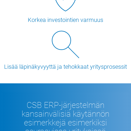
Korkea investointien varmuus
Lisää läpinäkyvyyttä ja tehokkaat yritysprosessit
CSB ERP-järjestelmän
kansainvälisiä käytännön
esimerkkejä esimerkiksi