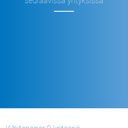
seuraavissa yrityksissä